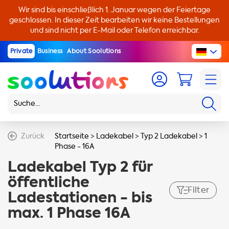
Wir sind bis einschließlich 1. Januar wegen der Feiertage
geschlossen. In dieser Zeit bearbeiten wir keine Bestellungen
und sind nicht per E-Mail oder Telefon erreichbar.
Private
Business
About Soolutions
Zurück
Startseite
>
Ladekabel
>
Typ 2 Ladekabel
>
1
Phase - 16A
Ladekabel Typ 2 für
öffentliche
Filter
Ladestationen - bis
max. 1 Phase 16A