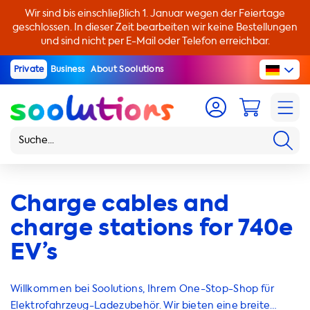
Wir sind bis einschließlich 1. Januar wegen der Feiertage
geschlossen. In dieser Zeit bearbeiten wir keine Bestellungen
und sind nicht per E-Mail oder Telefon erreichbar.
Private
Business
About Soolutions
Charge cables and
charge stations for 740e
EV’s
Willkommen bei Soolutions, Ihrem One-Stop-Shop für
Elektrofahrzeug-Ladezubehör. Wir bieten eine breite