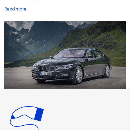
Palette von Produkten und Dienstleistungen an, um das
Laden Ihres Elektrofahrzeugs so einfach und bequem wie
möglich zu gestalten. Von Heimladestationen über
Ladekabel und Adapter bis hin zu tragbaren Ladegeräten
und Zubehör - wir haben alles, was Sie brauchen, um Ihr
Elektrofahrzeug aufzuladen. Unsere Heimladestationen
sind eine großartige Möglichkeit, um Ihr Elektrofahrzeug
schnell und einfach zu laden. Mit einer Heimladestation
können Sie Ihr Elektrofahrzeug in wenigen Stunden
vollständig aufladen, ohne sich Gedanken über die
Verfügbarkeit von öffentlichen Ladestationen machen zu
müssen. Unsere Heimladestationen sind in verschiedenen
Leistungsstufen erhältlich, darunter 1-phasig 16A, 1-phasig
32A, 3-phasig 16A und 3-phasig 32A. Bitte beachten Sie,
dass das Elektrofahrzeug niemals schneller als die
maximale Ladeleistung an einer AC-Ladestation laden
kann. Unsere Ladekabel und Adapter sind ebenfalls eine
großartige Option für das Laden Ihres Elektrofahrzeugs.