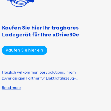
Kaufen Sie hier Ihr tragbares
Ladegerät für Ihre xDrive30e
Kaufen Sie hier ein
Herzlich willkommen bei Soolutions, Ihrem
zuverlässigen Partner für Elektrofahrzeug-
Ladezubehör. Wenn Sie stolzer Besitzer eines
BMW X3 xDrive30e sind oder planen, eines zu
kaufen, dann ist unser tragbares Ladekabel
(auch bekannt als Mode 2 Kabel) ein
unverzichtbares Zubehör für Sie. Unsere