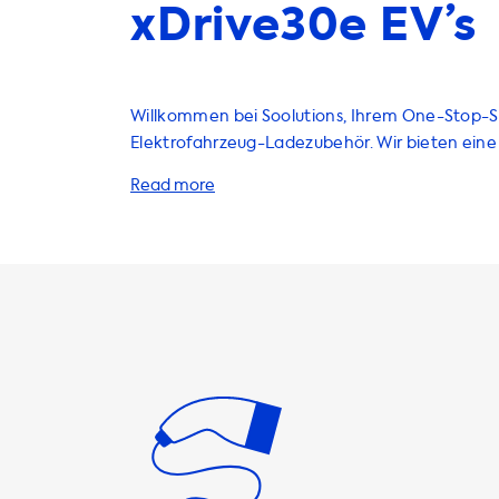
xDrive30e EV’s
Willkommen bei Soolutions, Ihrem One-Stop-S
Elektrofahrzeug-Ladezubehör. Wir bieten eine 
von Produkten und Dienstleistungen an, um da
Elektrofahrzeugs zu Hause so einfach und schn
zu gestalten. Unsere AC-Ladestationen biete
Ladeleistung von 3,7 kW bis 22 kW, je nachdem,
einphasige oder dreiphasige Stromversorgung 
beachten Sie, dass Ihr Elektrofahrzeug niemals 
die maximale Ladeleistung an einer AC-Lades
kann. Wenn Sie eine Ladestation mit einer hö
Ladeleistung als Ihr Fahrzeug kaufen, wird dies
Auswirkungen auf die Ladezeit haben. Wir emp
eine Ladestation zu wählen, die mit der maxi
Ladeleistung Ihres Fahrzeugs übereinstimmt, 
optimale Ladezeit zu erreichen. Wenn Sie eine