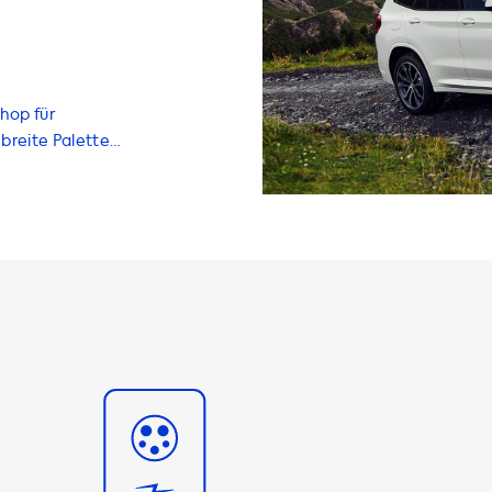
hop für
breite Palette
s Laden Ihres
ell wie möglich
n eine maximale
 ob Sie eine
haben. Bitte
schneller als
tation laden
heren
 keine
fehlen Ihnen,
malen
um eine
 schnellere