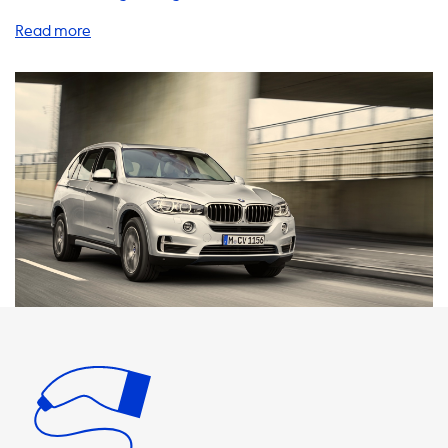
breite Palette von Produkten und Dienstleistungen an, die
dazu beitragen, dass das Laden Ihres Elektrofahrzeugs so
einfach und schnell wie möglich ist. Unsere
Heimladestationen bieten eine bequeme Möglichkeit, Ihr
Elektrofahrzeug zu Hause aufzuladen. Mit einer
Heimladestation können Sie in der Regel schneller laden
als mit einem Standard-Haushaltsstecker. Die maximale
Ladegeschwindigkeit an AC-Ladestationen ist abhängig
von der Stromstärke und beträgt 3,7 kW bei 16A, 7,4 kW bei
32A, 11 kW bei 16A (dreiphasig) und 22 kW bei 32A
(dreiphasig). Bitte beachten Sie, dass Ihr Fahrzeug niemals
schneller als die maximale Ladegeschwindigkeit an AC-
Ladestationen laden kann. Wenn Sie ein Produkt suchen,
das genauso schnell wie Ihr Fahrzeug laden kann,
empfehlen wir Ihnen unsere Heimladestationen oder
mobile Ladegeräte. Wir bieten auch eine Vielzahl von
Ladekabeln, Adaptern und Zubehör an, um das Aufladen
Ihres Elektrofahrzeugs noch einfacher zu gestalten. Unsere