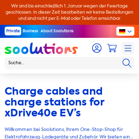
Wir sind bis einschließlich 1. Januar wegen der Feiertage
geschlossen. In dieser Zeit bearbeiten wir keine Bestellungen
und sind nicht per E-Mail oder Telefon erreichbar.
Private
Business
About Soolutions
Charge cables and
charge stations for
xDrive40e EV’s
Willkommen bei Soolutions, Ihrem One-Stop-Shop für
Elektrofahrzeug-Ladegeräte und Zubehör. Wir bieten eine