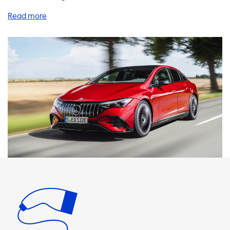
Elektrofahrzeug zu Hause aufladen möchten, haben wir
die perfekte Lösung für Sie. Unsere Heimladestationen,
Ladekabel, Adapter und Zubehörprodukte sind von
höchster Qualität und bieten Ihnen eine schnelle und
zuverlässige Ladelösung. Unsere AC-Ladestationen bieten
eine maximale Ladeleistung von 22 kW. Bitte beachten
Sie, dass Ihr Elektrofahrzeug niemals schneller als diese
Geschwindigkeit auf AC-Ladestationen geladen werden
kann. Wenn Sie ein Produkt wählen, das mit einer höheren
kW-Leistung als Ihr Fahrzeug geladen werden kann, wird
Ihr Fahrzeug nicht mit der maximalen Geschwindigkeit
geladen. Beachten Sie dies bitte bei der Auswahl Ihrer
Ladezubehörprodukte. Wir empfehlen Ihnen, Produkte zu
wählen, die mit der maximalen Ladeleistung Ihres
Fahrzeugs übereinstimmen, um eine optimale
Ladeleistung zu gewährleisten. Unsere Heimladestationen
sind in verschiedenen Leistungsstufen erhältlich, darunter
3,7 kW, 7,4 kW, 11 kW und 22 kW. Wählen Sie die