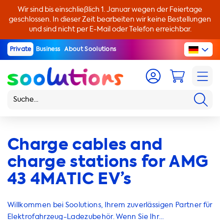
Wir sind bis einschließlich 1. Januar wegen der Feiertage
geschlossen. In dieser Zeit bearbeiten wir keine Bestellungen
und sind nicht per E-Mail oder Telefon erreichbar.
Private
Business
About Soolutions
Charge cables and
charge stations for AMG
43 4MATIC EV’s
Willkommen bei Soolutions, Ihrem zuverlässigen Partner für
Elektrofahrzeug-Ladezubehör. Wenn Sie Ihr