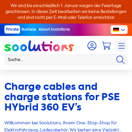
Wir sind bis einschließlich 1. Januar wegen der Feiertage
geschlossen. In dieser Zeit bearbeiten wir keine Bestellungen
und sind nicht per E-Mail oder Telefon erreichbar.
Private
Business
About Soolutions
Charge cables and
charge stations for PSE
HYbrid 360 EV’s
Willkommen bei Soolutions, Ihrem One-Stop-Shop für
Elektrofahrzeug-Ladezubehör. Wir bieten eine Vielzahl