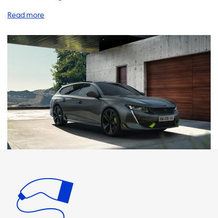
von Produkten und Dienstleistungen an, um das Laden
Ihres Elektrofahrzeugs so einfach und bequem wie möglich
zu gestalten. Unsere Lösungen umfassen
Heimladestationen, Ladekabel, Adapter, tragbare
Ladegeräte und Zubehör. Unsere Heimladestationen sind
eine großartige Möglichkeit, Ihr Elektrofahrzeug bequem
von zu Hause aus aufzuladen. Mit einer Heimladestation
können Sie Ihr Fahrzeug schnell und sicher aufladen, ohne
sich Gedanken über öffentliche Ladestationen machen zu
müssen. Unsere Ladestationen sind in verschiedenen
Leistungsstufen erhältlich, darunter 3,7 kW, 7,4 kW, 11 kW
und 22 kW. Bitte beachten Sie, dass das Elektrofahrzeug
niemals schneller aufgeladen werden kann als die
maximale Ladeleistung der AC-Ladestation. Unsere
Ladekabel sind in verschiedenen Längen und
Leistungsstufen erhältlich und bieten eine einfache
Möglichkeit, Ihr Elektrofahrzeug an einer öffentlichen
Ladestation aufzuladen. Wir bieten auch Adapter an, um