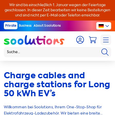
Wir sind bis einschließlich 1. Januar wegen der Feiertage
geschlossen. In dieser Zeit bearbeiten wir keine Bestellungen
und sind nicht per E-Mail oder Telefon erreichbar.
Private
Business
About Soolutions
Charge cables and
charge stations for Long
50 kWh EV’s
Willkommen bei Soolutions, Ihrem One-Stop-Shop für
Elektrofahrzeug-Ladezubehör. Wir bieten eine breite