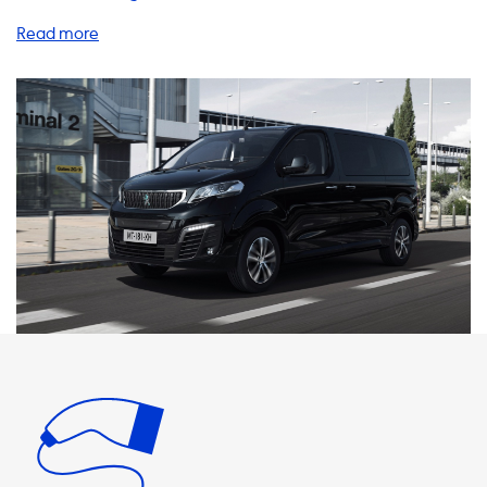
Palette von Produkten und Dienstleistungen an, die Ihnen
helfen, Ihr Elektrofahrzeug zu Hause aufzuladen. Von
Ladestationen über Kabel bis hin zu Adaptern und Zubehör
haben wir alles, was Sie brauchen, um Ihr Elektrofahrzeug
aufzuladen. Unsere AC-Ladestationen bieten eine
maximale Ladeleistung von 3,7 kW bis 22 kW, je nachdem,
ob Sie einphasig oder dreiphasig laden. Bitte beachten Sie,
dass Ihr Elektrofahrzeug niemals schneller als diese
Ladeleistung laden kann. Wenn Sie ein Produkt kaufen, das
schneller lädt als Ihr Fahrzeug, wird Ihr Fahrzeug nicht
schneller laden können als die maximale Ladeleistung. Wir
empfehlen Ihnen, ein Ladegerät zu wählen, das mit der
maximalen Ladeleistung Ihres Fahrzeugs übereinstimmt.
Wenn Sie ein Elektrofahrzeug mit einem Onboard-
Charger haben, der schneller laden kann, können Sie ein
Ladegerät mit höherer Ladeleistung wählen, um das
Laden zu beschleunigen. Unsere Kabel und Adapter sind
von höchster Qualität und sorgen für eine sichere und