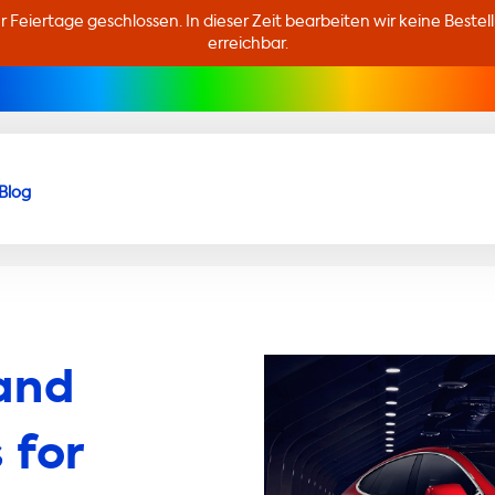
er Feiertage geschlossen. In dieser Zeit bearbeiten wir keine Beste
erreichbar.
Blog
and
 for