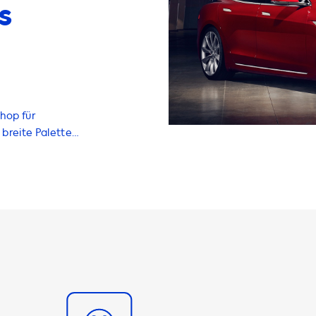
s
hop für
breite Palette
Von
tern und
um Ihr
 Die
er Anzahl der
fert 3,7 kW, eine
e dreiphasige
sige 32A-