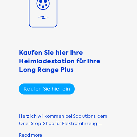
ass Ihr
e maximale
tung Ihres
nser Sortiment
onen sind
derungen
Kaufen Sie hier Ihre
 gewährleisten.
Heimladestation für Ihre
en und
gen gerecht zu
Long Range Plus
e Ladekabel mit
ch einem
Kaufen Sie hier ein
patibel ist,
 Ihres
ren, um eine
Herzlich willkommen bei Soolutions, dem
lette an
One-Stop-Shop für Elektrofahrzeug-
lterungen bis
Ladestationen. Wenn Sie Besitzer oder
wir haben alles,