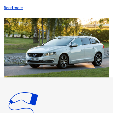
Palette an Produkten und Dienstleistungen, um Ihre
Ladebedürfnisse zu erfüllen. Egal, ob Sie zu Hause oder
unterwegs laden möchten, wir haben das passende
Zubehör für Sie. Unsere AC-Ladestationen bieten eine
maximale Ladeleistung von 22 kW, abhängig von der
Verfügbarkeit der Stromversorgung und dem Onboard
Charger Ihres Fahrzeugs. Bitte beachten Sie, dass Ihr
Fahrzeug niemals schneller als die maximale Ladeleistung
an einer AC-Ladestation laden kann. Wenn Sie eine
Ladestation mit einer höheren Ladeleistung als die Ihres
Fahrzeugs wählen, wird dies keine Auswirkungen auf die
Ladezeit haben. Wir empfehlen Ihnen, Zubehörprodukte
zu wählen, die mit der maximalen Ladeleistung Ihres
Fahrzeugs kompatibel sind. Wenn Sie ein Elektrofahrzeug
mit einer maximalen Ladeleistung von 3,7 kW haben,
sollten Sie eine 1-phasige 16A-Ladestation wählen. Wenn
Ihr Fahrzeug mit einer maximalen Ladeleistung von 7,4 kW
ausgestattet ist, empfehlen wir Ihnen eine 1-phasige 32A-