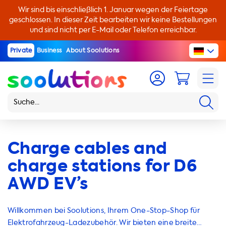
Wir sind bis einschließlich 1. Januar wegen der Feiertage
geschlossen. In dieser Zeit bearbeiten wir keine Bestellungen
und sind nicht per E-Mail oder Telefon erreichbar.
Private
Business
About Soolutions
Charge cables and
charge stations for D6
AWD EV’s
Willkommen bei Soolutions, Ihrem One-Stop-Shop für
Elektrofahrzeug-Ladezubehör. Wir bieten eine breite