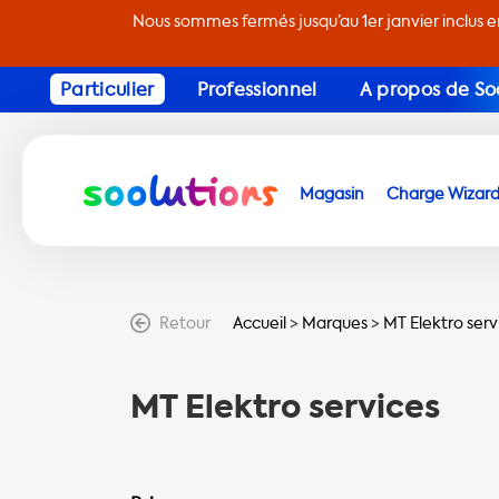
Nous sommes fermés jusqu’au 1er janvier inclus 
Particulier
Professionnel
A propos de So
Magasin
Charge Wizar
Retour
Accueil
>
Marques
>
MT Elektro serv
MT Elektro services