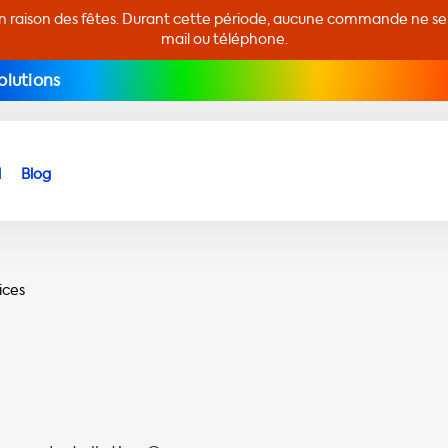
en raison des fêtes. Durant cette période, aucune commande ne sera
mail ou téléphone.
olutions
d
Blog
ices