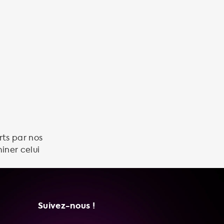
rts par nos
iner celui
Suivez-nous !