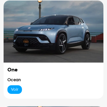
One
Ocean
Voir