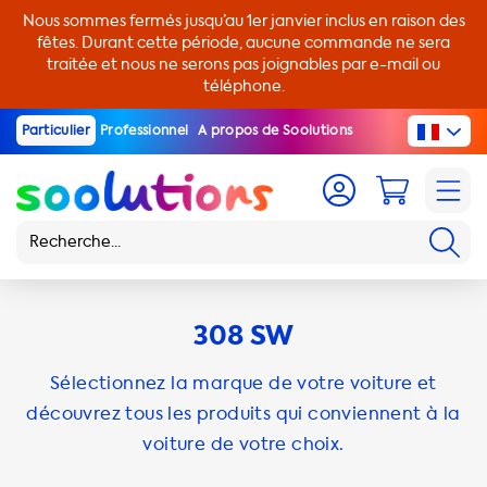
Nous sommes fermés jusqu’au 1er janvier inclus en raison des
fêtes. Durant cette période, aucune commande ne sera
traitée et nous ne serons pas joignables par e-mail ou
téléphone.
Particulier
Professionnel
A propos de Soolutions
308 SW
Sélectionnez la marque de votre voiture et
découvrez tous les produits qui conviennent à la
voiture de votre choix.