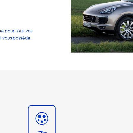
ue pour tous vos
Si vous possédez
e la vitesse de
est de 3,7 kW.
s se charger plus
 AC.
s qui peuvent
 vitesse de
sez un produit
 que la vitesse
era pas utile
s rapidement.
ndre à tous vos
stations de
eurs et des