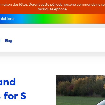
en raison des fêtes. Durant cette période, aucune commande ne sera
mail ou téléphone.
olutions
d
Blog
and
 for S