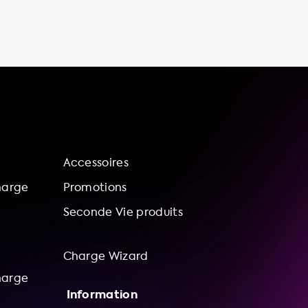
véhicule électrique à tout moment, sans
avoir à quitter votre domicile. Cela vous
permet de gagner du temps et de l'argent,
car vous n'aurez plus besoin de vous rendre à
une borne de recharge publique. De plus,
vous avez un contrôle total sur votre
expérience de recharge, car vous
Accessoires
harge
Promotions
Seconde Vie produits
Charge Wizard
harge
Information