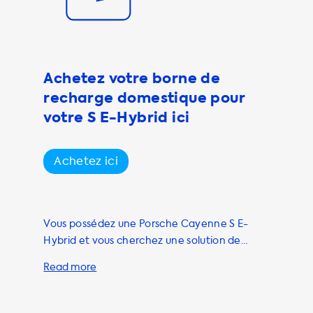
onibles en 1
es 16A = 11 kW et
produits qui
se que la
Achetez votre borne de
e qui garantit
recharge domestique pour
res de recharge
votre S E-Hybrid ici
 avons
Achetez ici
Vous possédez une Porsche Cayenne S E-
Hybrid et vous cherchez une solution de
recharge pratique et économique pour votre
véhicule électrique ? Chez Soolutions, nous
avons la solution qu'il vous faut ! Nous
proposons une large gamme de stations de