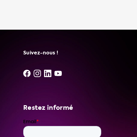
recommandons un câble de recharge
portable qui peut charger à la même vitesse.
Cela garantit une charge rapide et efficace,
sans risque de surcharge de votre voiture.
Chez Soolutions, nous ne proposons que les
meilleurs produits de nos fournisseurs et
installateurs indépendants. Nous avons une
variété de marques et de modèles de câbles
Suivez-nous !
de recharge portables, y compris le modèle
Njord GO, le modèle Type 2 vers CEE rouge et
le modèle
Restez informé