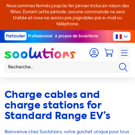
Nous sommes fermés jusqu’au 1er janvier inclus en raison des
fêtes. Durant cette période, aucune commande ne sera
traitée et nous ne serons pas joignables par e-mail ou
téléphone.
Particulier
Professionnel
A propos de Soolutions
Charge cables and
charge stations for
Standard Range EV’s
Bienvenue chez Soolutions, votre guichet unique pour tous