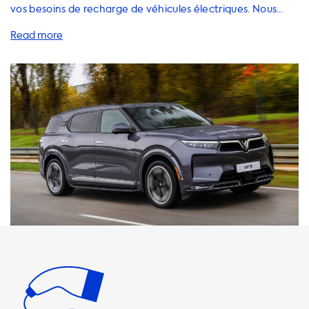
vos besoins de recharge de véhicules électriques. Nous
proposons une large gamme de solutions de recharge pour
votre VinFast VF 9, y compris des stations de recharge à
domicile, des câbles de recharge, des adaptateurs et des
accessoires. Il est important de noter que la vitesse de
charge maximale sur les stations de recharge AC est de 22
kW pour votre VF 9. Cela signifie que la voiture ne pourra
jamais charger plus vite que cela sur les stations de
recharge AC. Nous recommandons donc des produits dont
la vitesse de charge est égale à la vitesse de charge
maximale de votre voiture. Il est important de noter que la
recharge plus rapide n'est possible qu'avec des véhicules
disposant d'un chargeur embarqué capable de charger
plus rapidement. Chez Soolutions, nous proposons des
solutions de recharge pour tous les besoins. Si vous
souhaitez recharger votre VF 9 à la maison, nous
proposons des stations de recharge à domicile de haute
qualité qui vous permettront de recharger votre voiture
rapidement et en toute sécurité. Nous proposons