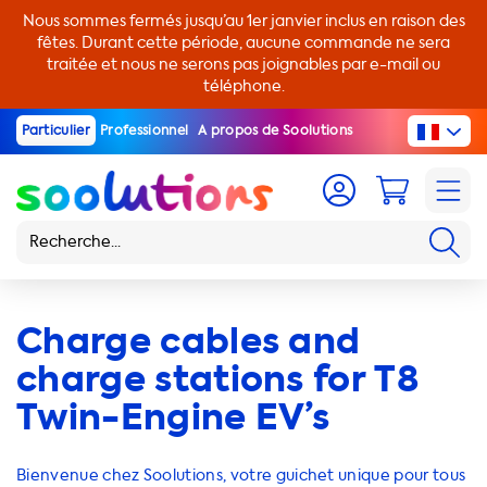
Nous sommes fermés jusqu’au 1er janvier inclus en raison des
fêtes. Durant cette période, aucune commande ne sera
traitée et nous ne serons pas joignables par e-mail ou
téléphone.
Particulier
Professionnel
A propos de Soolutions
Charge cables and
charge stations for T8
Twin-Engine EV’s
Bienvenue chez Soolutions, votre guichet unique pour tous