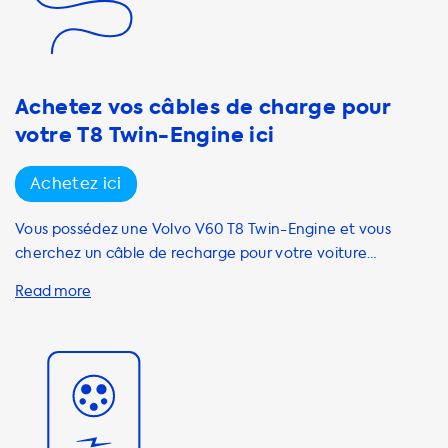
supérieure à celle de votre voiture, votre voiture ne pourra
pas charger plus rapidement. Il est important de noter que
la vitesse de charge maximale de votre Volvo V60 T8
Twin-Engine est de 3,7 kW. Par cons
Achetez vos câbles de charge pour
votre T8 Twin-Engine ici
Achetez ici
Vous possédez une Volvo V60 T8 Twin-Engine et vous
cherchez un câble de recharge pour votre voiture
électrique ? Chez Soolutions, nous avons ce qu'il vous faut.
Nous vous conseillons d'utiliser un câble de recharge AC de
mode 3 avec une prise de type 2 pour votre Volvo V60. Ce
câble doit être capable de supporter 3 phases et 16
ampères. Nous proposons des câbles de recharge de
marques telles que Onitl, DUOSIDA et Ratio. Tous nos
câbles sont de haute qualité et respectent toutes les
normes de sécurité européennes. Les câbles de recharge