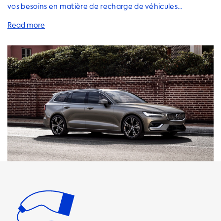
vos besoins en matière de recharge de véhicules
électriques. Si vous possédez une Volvo V60 T8 Twin-
Engine, vous êtes au bon endroit pour trouver des solutions
de recharge pratiques et efficaces. Lorsque vous chargez
votre Volvo V60 à une station de recharge AC, la vitesse
de charge maximale dépend de la puissance de la station
de recharge. Les stations de recharge AC peuvent fournir
une puissance de 3,7 kW (1 phase 16A), 7,4 kW (1 phase 32A),
11 kW (3 phases 16A) ou 22 kW (3 phases 32A). Il est
important de noter que la voiture ne pourra jamais
charger plus rapidement que la vitesse de charge
maximale de la station de recharge AC. Chez Soolutions,
nous proposons une gamme de câbles de recharge, de
stations de recharge, de chargeurs portables,
d'accessoires et d'adaptateurs pour répondre à tous vos
besoins de recharge à domicile. Nous vous recommandons
de choisir des produits dont la vitesse de charge est égale
à la vitesse de charge maximale de votre voiture. Si vous
choisissez un produit dont la vitesse de charge est