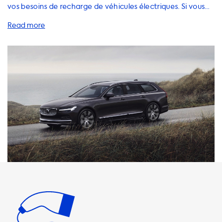
vos besoins de recharge de véhicules électriques. Si vous
possédez une Volvo V90 T8 Recharge, vous êtes au bon
endroit pour trouver des solutions de recharge à domicile
et en déplacement. Lorsque vous chargez votre Volvo V90
T8 Recharge à une station de recharge AC, la vitesse de
charge maximale est de 3,7 kW pour une phase de 16A et
de 7,4 kW pour une phase de 32A. Si vous utilisez une
station de recharge avec une puissance supérieure à celle
de votre voiture, votre voiture ne pourra pas charger plus
rapidement que sa vitesse de charge maximale. Il est
important de choisir des produits de recharge qui
correspondent à la vitesse de charge maximale de votre
voiture pour une expérience de recharge optimale. Chez
Soolutions, nous proposons une gamme de câbles de
recharge, de stations de recharge, de chargeurs portables,
d'accessoires et d'adaptateurs pour répondre à tous vos
besoins de recharge. Nous recommandons des produits qui
offrent une vitesse de charge égale à la vitesse de charge
maximale de votre voiture pour une recharge rapide et