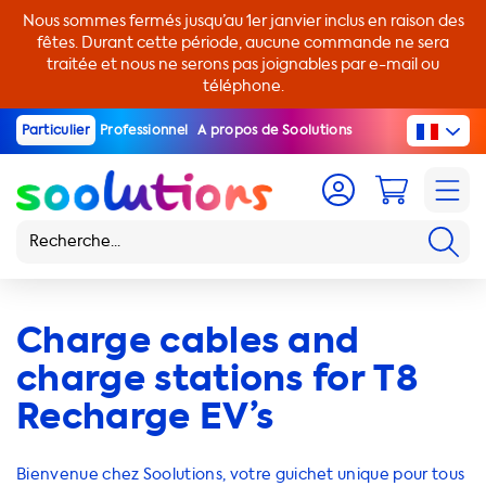
Nous sommes fermés jusqu’au 1er janvier inclus en raison des
fêtes. Durant cette période, aucune commande ne sera
traitée et nous ne serons pas joignables par e-mail ou
téléphone.
Particulier
Professionnel
A propos de Soolutions
Charge cables and
charge stations for T8
Recharge EV’s
Bienvenue chez Soolutions, votre guichet unique pour tous