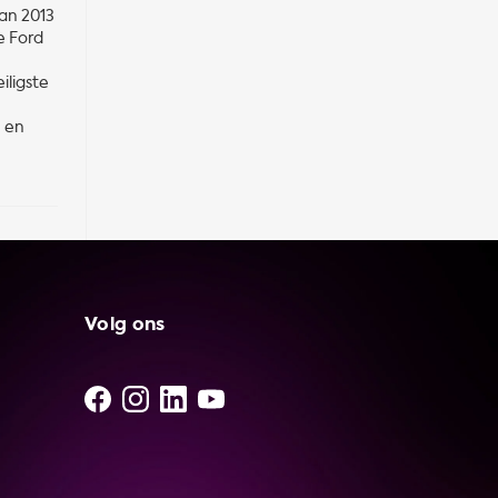
van 2013
e Ford
iligste
n en
Volg ons