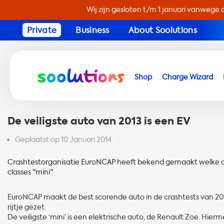
Wij zijn gesloten t/m 1 januari vanwege 
Private
Business
About Soolutions
Shop
Charge Wizard
De veiligste auto van 2013 is een EV
Geplaatst op
10 Januari 2014
Crashtestorganisatie EuroNCAP heeft bekend gemaakt welke auto
classes "mini".
EuroNCAP maakt de best scorende auto in de crashtests van 2013
rijtje gezet.
De veiligste ‘mini’ is een elektrische auto, de Renault Zoe. Hi