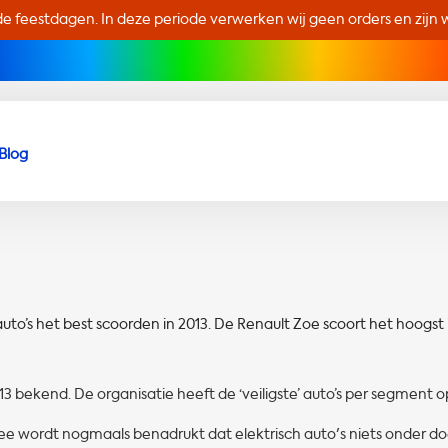
de feestdagen. In deze periode verwerken wij geen orders en zijn wi
Blog
’s het best scoorden in 2013. De Renault Zoe scoort het hoogst 
 bekend. De organisatie heeft de ‘veiligste’ auto’s per segment 
ermee wordt nogmaals benadrukt dat elektrisch auto's niets onder d