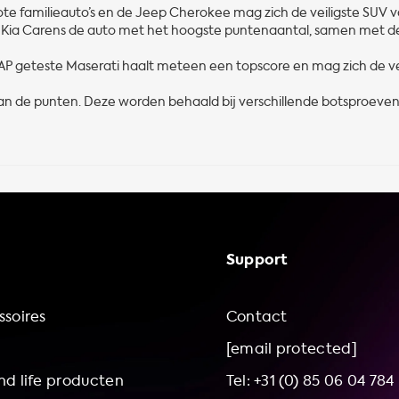
ote familieauto’s en de Jeep Cherokee mag zich de veiligste SUV 
 Kia Carens de auto met het hoogste puntenaantal, samen met d
CAP geteste Maserati haalt meteen een topscore en mag zich de ve
n de punten. Deze worden behaald bij verschillende botsproeve
Support
soires
Contact
[email protected]
d life producten
Tel: +31 (0) 85 06 04 784