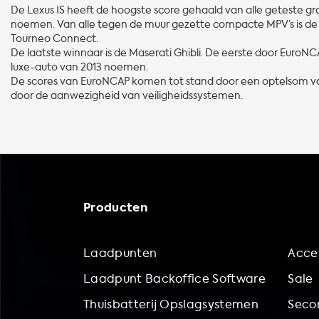
De Lexus IS heeft de hoogste score gehaald van alle geteste gr
noemen. Van alle tegen de muur gezette compacte MPV’s is de
Tourneo Connect.
De laatste winnaar is de Maserati Ghibli. De eerste door EuroN
luxe-auto van 2013 noemen.
De scores van EuroNCAP komen tot stand door een optelsom va
door de aanwezigheid van veiligheidssystemen.
Producten
Laadpunten
Acces
Laadpunt Backoffice Software
Sale
Thuisbatterij Opslagsystemen
Secon