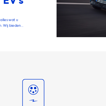
 EV’s
alles wat u
n. Wij bieden
an, waaronder
oires en
hoge kwaliteit
akkelijk en
uto-eigenaar.
n terwijl u
espaart. Onze
1 kW en 22 kW.
e laadsnelheid
iteit van de
s uw auto
t van 7,4 kW,