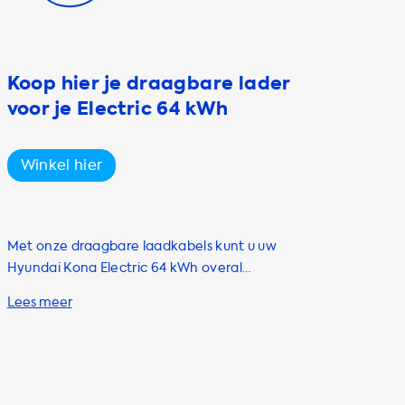
Koop hier je draagbare lader
voor je Electric 64 kWh
Winkel hier
Met onze draagbare laadkabels kunt u uw
Hyundai Kona Electric 64 kWh overal
opladen, zonder afhankelijk te zijn van
laadstations. Bij Soolutions hebben we een
breed scala aan draagbare laadkabels van
topmerken zoals Besen, CTEK, Khons, Honors,
Metron en Hebei Shensi. Onze draagbare
laadkabels hebben een laadcapaciteit tot 22