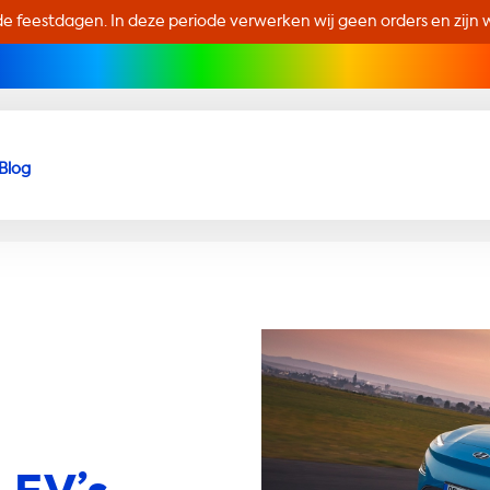
de feestdagen. In deze periode verwerken wij geen orders en zijn wi
Blog