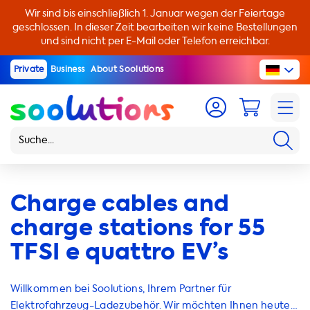
Wir sind bis einschließlich 1. Januar wegen der Feiertage
geschlossen. In dieser Zeit bearbeiten wir keine Bestellungen
und sind nicht per E-Mail oder Telefon erreichbar.
Private
Business
About Soolutions
Charge cables and
charge stations for 55
TFSI e quattro EV’s
Willkommen bei Soolutions, Ihrem Partner für
Elektrofahrzeug-Ladezubehör. Wir möchten Ihnen heute