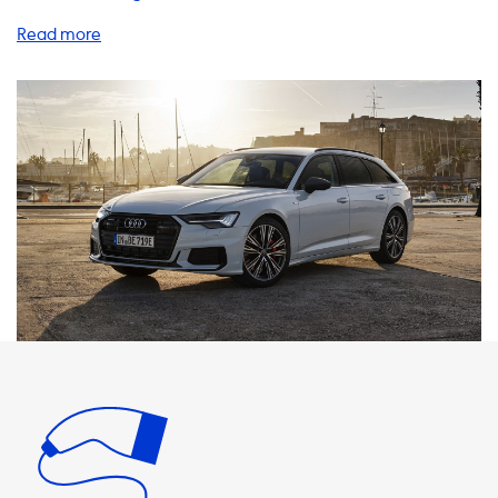
die Vorteile von Heimladestationen, Ladekabeln,
Adaptern, Zubehör und anderen nützlichen Produkten und
Dienstleistungen vorstellen, die Sie benötigen, um Ihr
Elektrofahrzeug bequem und schnell zu laden. AC-
Ladestationen haben eine maximale
Ladegeschwindigkeit von 3,7 kW, 7,4 kW, 11 kW oder 22 kW,
je nachdem, ob Sie eine einphasige oder dreiphasige
Stromversorgung verwenden und welche Amperezahl Sie
wählen. Beachten Sie, dass Ihr Elektrofahrzeug niemals
schneller als diese Geschwindigkeit laden kann. Wir
empfehlen, immer ein Ladegerät zu wählen, das mit der
maximalen Ladeleistung Ihres Fahrzeugs kompatibel ist,
da eine schnellere Ladung nur möglich ist, wenn Ihr
Fahrzeug mit einem Onboard-Ladegerät ausgestattet ist,
das eine schnellere Ladeleistung unterstützt. In unserem
Shop finden Sie eine große Auswahl an Ladestationen,
Ladekabeln, Adaptern, tragbaren Ladegeräten und
Zubehör, die alle einfach anwendbar und zuverlässig sind.