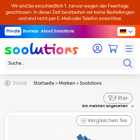
Wir sind bis einschließlich 1. Januar wegen der Feiertage
geschlossen. In dieser Zeit bearbeiten wir keine Bestellungen
und sind nicht per E-Mail oder Telefon erreichbar.
Private
Business
About Soolutions
Zurück
Startseite
>
Marken
>
Soolutions
Filter
Am meisten angesehen
Vergleichen Sie
+