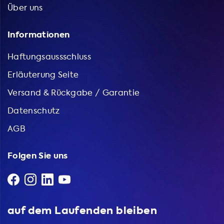
Über uns
für Ihre Elektromobilität. Bestellen Sie noch heute bei uns
und profitieren Sie von unseren hochwertigen Produkten
Informationen
zu fairen Preisen.
Haftungsaussschluss
Erläuterung Seite
Versand & Rückgabe / Garantie
Datenschutz
AGB
Folgen Sie uns
auf dem Laufenden bleiben