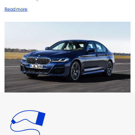
brauchen, um Ihr Elektrofahrzeug aufzuladen. Wir bieten
verschiedene Produkte und Services an, darunter
Ladestationen, Ladekabel, Adapter und Zubehör. Unser
Ziel ist es, Ihnen das bestmögliche Ladeerlebnis zu bieten.
Unsere AC-Ladestationen haben eine maximale
Ladeleistung von 11 kW oder 22 kW, abhängig von der
Anzahl der Phasen und Ampere. Bitte beachten Sie, dass
Ihr Fahrzeug niemals schneller als mit der maximalen
Ladegeschwindigkeit an einer AC-Ladestation
aufgeladen werden kann. Wenn Sie jedoch ein
Elektrofahrzeug haben, dessen Onboard Charger schneller
laden kann als unsere Ladestationen (z.B. 22 kW),
empfehlen wir Ihnen, ein geeignetes Produkt zu finden,
das mit der Ladeleistung Ihres Fahrzeugs übereinstimmt.
Unsere Ladekabel sind in verschiedenen Längen und
Amperezahlen erhältlich, um eine optimale
Ladegeschwindigkeit für Ihr Elektrofahrzeug zu
gewährleisten. Wir empfehlen immer, ein Ladekabel mit