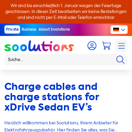
Wir sind bis einschließlich 1. Januar wegen der Feiertage
geschlossen. In dieser Zeit bearbeiten wir keine Bestellungen
und sind nicht per E-Mail oder Telefon erreichbar.
Private
Business
About Soolutions
Charge cables and
charge stations for
xDrive Sedan EV’s
Herzlich willkommen bei Soolutions, Ihrem Anbieter für
Elektrofahrzeugzubehör. Hier finden Sie alles, was Sie