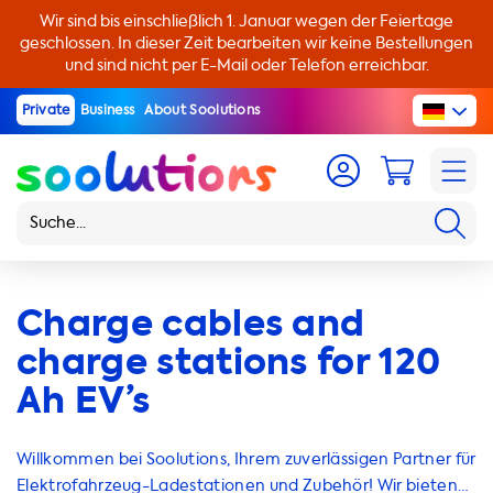
Wir sind bis einschließlich 1. Januar wegen der Feiertage
geschlossen. In dieser Zeit bearbeiten wir keine Bestellungen
und sind nicht per E-Mail oder Telefon erreichbar.
Private
Business
About Soolutions
Charge cables and
charge stations for 120
Ah EV’s
Willkommen bei Soolutions, Ihrem zuverlässigen Partner für
Elektrofahrzeug-Ladestationen und Zubehör! Wir bieten