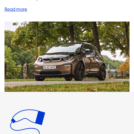
eine breite Palette an Produkten und Dienstleistungen, um
das Aufladen Ihres Elektrofahrzeugs so einfach und
bequem wie möglich zu gestalten. Unsere AC-
Ladestationen sind die perfekte Lösung für das Aufladen
Ihres Elektrofahrzeugs zu Hause. Mit einer maximalen
Ladeleistung von 3,7 kW bis 22 kW können Sie sicher sein,
dass Ihr Fahrzeug schnell und effizient aufgeladen wird.
Bitte beachten Sie jedoch, dass Ihr Fahrzeug niemals
schneller als die maximale Ladeleistung der AC-
Ladestation aufgeladen werden kann. Unsere
Ladestationen sind mit allen gängigen Elektrofahrzeugen
kompatibel und bieten eine einfache Installation und
Bedienung. Wir bieten auch eine breite Palette von
Kabeln, Adaptern und Zubehör an, um sicherzustellen, dass
Sie immer in der Lage sind, Ihr Elektrofahrzeug aufzuladen,
egal wo Sie sind. Wenn Sie nach einer schnelleren
Lademöglichkeit suchen, empfehlen wir Ihnen, ein Produkt
zu wählen, das mit der maximalen Ladeleistung Ihres