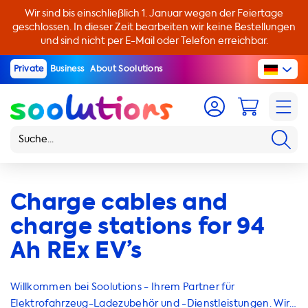
Wir sind bis einschließlich 1. Januar wegen der Feiertage
geschlossen. In dieser Zeit bearbeiten wir keine Bestellungen
und sind nicht per E-Mail oder Telefon erreichbar.
Private
Business
About Soolutions
Charge cables and
charge stations for 94
Ah REx EV’s
Willkommen bei Soolutions - Ihrem Partner für
Elektrofahrzeug-Ladezubehör und -Dienstleistungen. Wir