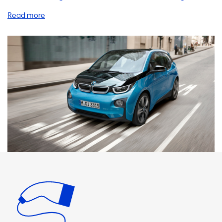
bieten eine breite Palette an Produkten und
Dienstleistungen, um Ihre Elektrofahrzeug-Erfahrung zu
verbessern. Eine der wichtigsten Überlegungen bei der
Verwendung von Elektrofahrzeugen ist die
Ladegeschwindigkeit. In diesem Artikel werden wir uns auf
die Vorteile von Heimladestationen, Ladekabeln,
Adaptern und anderen nützlichen Produkten und
Dienstleistungen konzentrieren, um Ihr Elektrofahrzeug
aufzuladen. Unsere Heimladestationen bieten eine
bequeme und schnelle Möglichkeit, Ihr Elektrofahrzeug
aufzuladen. Wir bieten verschiedene Ladestationen mit
unterschiedlichen Ladegeschwindigkeiten an. Die
maximale Ladegeschwindigkeit von AC-Ladestationen
beträgt 11 kW. Bitte beachten Sie, dass Ihr Fahrzeug
niemals schneller als diese Geschwindigkeit an einer AC-
Ladestation aufladen kann. Wenn Sie eine Ladestation
wählen, stellen Sie sicher, dass die Ladegeschwindigkeit
mit der maximalen Ladegeschwindigkeit Ihres Fahrzeugs