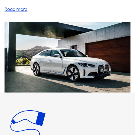
Ihr Elektrofahrzeug. Wir haben alle Arten von Produkten,
die Ihnen helfen, Ihr Auto schnell und einfach aufzuladen.
Unsere Ladestationen sind die beste Wahl für Ihr Zuhause.
Mit unseren AC-Ladestationen können Sie Ihr Auto mit bis
zu 22 kW aufladen. Bitte beachten Sie jedoch, dass das
maximale Ladeniveau Ihres Autos von der
Bordladekapazität abhängt. Wenn Ihr Auto eine maximale
Ladeleistung von 3,7 kW hat, können Sie es nicht schneller
als mit einem 1-phasigen 16A-Ladegerät aufladen. Wir
haben auch eine große Auswahl an Ladekabeln, Adaptern
und tragbaren Ladegeräten. Diese Produkte sind perfekt
für unterwegs, wenn Sie außerhalb Ihres Hauses laden
müssen. Wir bieten auch eine Vielzahl von Zubehörteilen
an, um Ihre Ladeerfahrung zu verbessern. Bitte beachten
Sie, dass einige unserer Produkte mit höheren kW-Werten
als Ihr Auto geladen werden können. In diesen Fällen ist es
wichtig zu beachten, dass Ihr Auto nicht schneller
aufgeladen werden kann als seine maximale Ladeleistung.