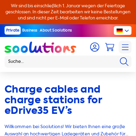
Wir sind bis einschließlich 1. Januar wegen der Feiertage
geschlossen. In dieser Zeit bearbeiten wir keine Bestellungen
und sind nicht per E-Mail oder Telefon erreichbar.
Private
Business
About Soolutions
Charge cables and
charge stations for
eDrive35 EV’s
Willkommen bei Soolutions! Wir bieten Ihnen eine große
Auswahl an hochwertigen Ladegeräten und Zubehör für