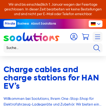
Wir sind bis einschließlich 1. Januar wegen der Feiertage
geschlossen. In dieser Zeit bearbeiten wir keine Bestellungen
und sind nicht per E-Mail oder Telefon erreichbar.
Private
Business
About Soolutions
Charge cables and
charge stations for HAN
EV’s
Willkommen bei Soolutions, Ihrem One-Stop-Shop für
Elektrofahrzeug-Ladegeräte und Zubehör. Wir bieten eine