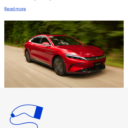
breite Palette von Produkten und Dienstleistungen an, um
Ihr Elektrofahrzeug-Ladeerlebnis zu verbessern. Unsere
Heimladestationen sind eine großartige Option für
Elektrofahrzeugbesitzer. Mit einer Heimladestation
können Sie Ihr Elektrofahrzeug bequem und schnell von zu
Hause aus aufladen. Unsere Ladestationen sind in
verschiedenen Ausführungen erhältlich und bieten eine
Ladeleistung von bis zu 22 kW. Bitte beachten Sie, dass die
maximale Ladeleistung von Ihrem Elektrofahrzeug
abhängt und die meisten Elektrofahrzeuge nur mit einer
Ladeleistung von bis zu 11 kW laden können. Wir bieten
auch eine breite Palette von Ladekabeln, Adaptern und
Zubehör an, um sicherzustellen, dass Sie Ihr
Elektrofahrzeug überall aufladen können. Unsere
Ladekabel sind in verschiedenen Längen und
Ausführungen erhältlich und können mit einer
Ladeleistung von bis zu 22 kW geliefert werden. Bitte
beachten Sie, dass Ihr Elektrofahrzeug nur so schnell laden