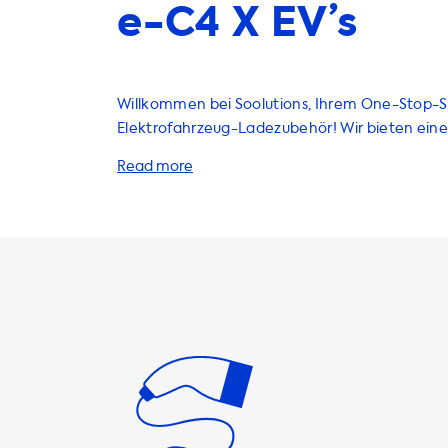
e-C4 X EV’s
Willkommen bei Soolutions, Ihrem One-Stop-S
Elektrofahrzeug-Ladezubehör! Wir bieten eine 
an Produkten und Dienstleistungen, um Ihre E
Ladeerfahrung zu verbessern. Von Ladestatio
Ladekabel bis hin zu Adaptern und Zubehör - wi
was Sie brauchen, um Ihr Elektrofahrzeug aufzuladen
AC-Ladestationen bieten eine maximale Ladel
kW bis 22 kW, je nachdem, ob Sie einphasig od
laden. Bitte beachten Sie, dass Ihr Fahrzeug ni
als diese maximale Ladeleistung auf AC-Lades
kann. Wenn Sie eine Ladestation mit einer hö
Ladeleistung als Ihr Fahrzeug kaufen, wird Ihr 
schneller laden. Wir empfehlen Ihnen, ein Ladekabel zu
wählen, das mit der maximalen Ladeleistung I
übereinstimmt, um eine optimale Ladeleistung 