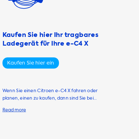
Kaufen Sie hier Ihr tragbares
Ladegerät für Ihre e-C4 X
Kaufen Sie hier ein
Wenn Sie einen Citroen e-C4 X fahren oder
planen, einen zu kaufen, dann sind Sie bei
Soolutions genau richtig! Wir bieten eine
große Auswahl an hochwertigen und
zuverlässigen tragbaren Ladegeräten, auch
bekannt als Mode 2 Kabel, die perfekt für den
Einsatz unterwegs geeignet sind. Unsere