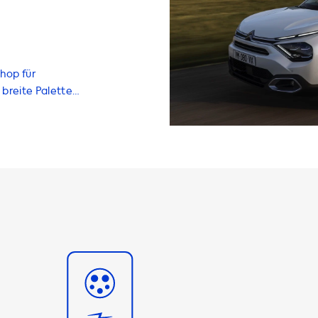
hop für
breite Palette
V-
nen über
r haben alles,
. Unsere
eistung von 3,7
er dreiphasig
emals schneller
tationen laden
heren
Fahrzeug nicht
hres Fahrzeugs
zu erzielen.