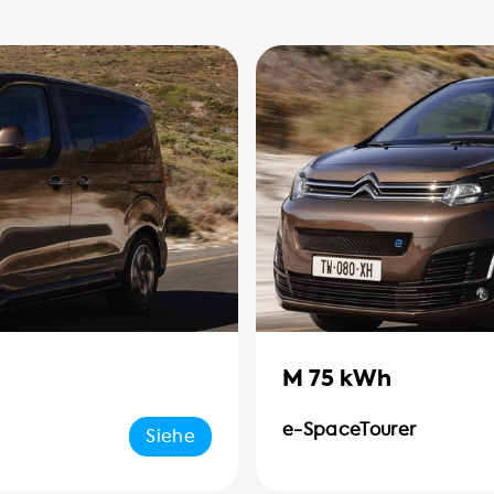
M 75 kWh
e-SpaceTourer
Siehe