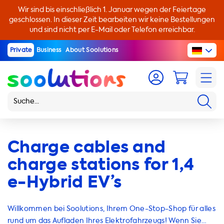
Wir sind bis einschließlich 1. Januar wegen der Feiertage
geschlossen. In dieser Zeit bearbeiten wir keine Bestellungen
und sind nicht per E-Mail oder Telefon erreichbar.
Private
Business
About Soolutions
Charge cables and
charge stations for 1,4
e-Hybrid EV’s
Willkommen bei Soolutions, Ihrem One-Stop-Shop für alles
rund um das Aufladen Ihres Elektrofahrzeugs! Wenn Sie