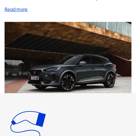
eine Heimladestation, Ladekabel, Adapter oder Zubehör
benötigen, sind Sie bei uns genau richtig. Eine
Heimladestation ist ein Muss für jeden
Elektrofahrzeugbesitzer, der sein Fahrzeug bequem zu
Hause aufladen möchte. Unsere AC-Ladestationen bieten
eine maximale Ladeleistung von 3,7 kW bis 22 kW, je
nachdem, ob Sie ein 1- oder 3-phasiges System
bevorzugen. Bitte beachten Sie, dass das Elektrofahrzeug
niemals schneller auf einer AC-Ladestation laden kann als
die maximale Ladeleistung der Ladestation. Wenn Ihr
Fahrzeug beispielsweise nur mit einer maximalen
Ladeleistung von 3,7 kW lädt, ist es sinnlos, eine
Ladestation mit 22 kW zu kaufen, da das Fahrzeug nicht
schneller laden kann. Unsere Ladekabel, Adapter und
Zubehörteile sind von höchster Qualität und sorgen dafür,
dass das Laden Ihres Elektrofahrzeugs so einfach wie
möglich ist. Wir bieten eine breite Palette von Produkten
an, darunter auch Produkte, die mit der maximalen