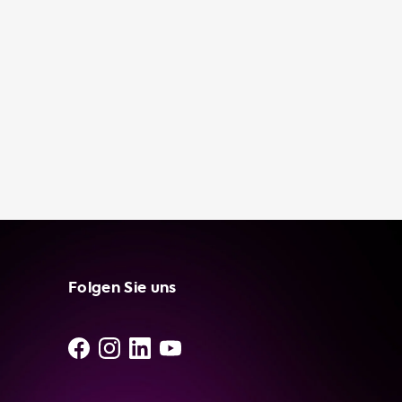
Modellen wie dem 3-Phasen-Portable
Charger, dem Njord GO oder dem Type 2
Portable Charger 16A 3P CEE Red. Warum
sollten Sie ein tragbares Ladegerät besitzen?
Es bietet Ihnen Bequemlichkeit, Flexibilität
und Kosteneinsparungen. Mit einem
tragbaren Ladegerät können Sie Ihr
Elektrofahrzeug von jeder Standard-
Steckdose aus aufladen, ohne auf eine
Ladestation angewiesen zu sein. Im Notfall,
wie zum Beispiel wenn Sie irgendwo ohne
Lademöglichkeit stecken bleiben, kann ein
tragbares Ladegerät Ihr Leben retten.
Außerdem kann es kosteneffektiver sein, Ihr
Folgen Sie uns
Fahrzeug mit einem tragbaren Ladegerät
aufzuladen, als eine öffentliche Ladestation
zu nutzen. Bei Soolutions finden Sie das
perfekte tragbare Ladegerät für Ihr
Elektrofahrzeug. Verlassen Sie sich auf unsere