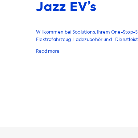
Jazz EV’s
Willkommen bei Soolutions, Ihrem One-Stop-S
Elektrofahrzeug-Ladezubehör und -Dienstleis
bieten eine breite Palette von Produkten an, d
Ihr Elektrofahrzeug bequem und schnell aufzu
Ladestationen über Kabel bis hin zu Adaptern 
wir haben alles, was Sie brauchen, um Ihre La
verbessern. Unsere AC-Ladestationen bieten eine maximale
Ladeleistung von 22 kW, abhängig von der St
und dem Onboard-Ladegerät Ihres Fahrzeugs.
jedoch, dass Ihr Fahrzeug niemals schneller al
Ladeleistung auf AC-Ladestationen laden kan
Ladestation suchen, die mit der maximalen Lad
Fahrzeugs kompatibel ist, empfehlen wir Ihne
Produkte mit der entsprechenden Ladeleistung. Wenn Sie e
schnellere Ladezeit wünschen, benötigen Sie 