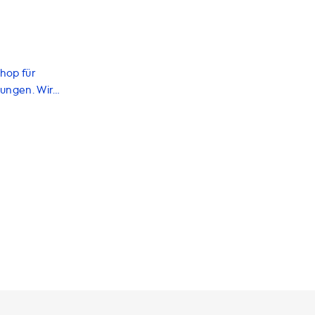
hop für
tungen. Wir
ie Ihnen helfen,
laden. Von
und Zubehör -
deerfahrung zu
romversorgung
 Beachten Sie
s diese maximale
n. Wenn Sie eine
eleistung Ihres
n unsere
ine
ein