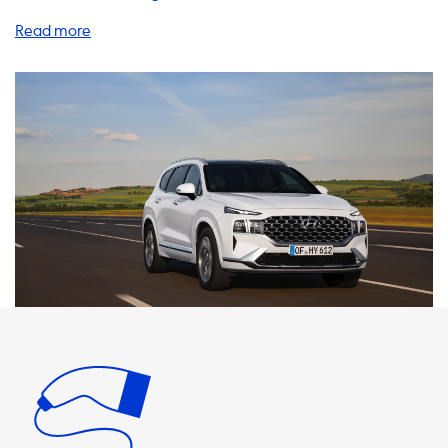
breite Palette von Produkten und Dienstleistungen an, um
das Laden Ihres Elektrofahrzeugs so einfach und bequem
wie möglich zu gestalten. Unsere AC-Ladestationen
bieten eine maximale Ladeleistung von 22 kW, abhängig
von der Stromstärke und der Anzahl der Phasen. Bitte
beachten Sie, dass Ihr Elektrofahrzeug niemals schneller
als diese maximale Ladeleistung an einer AC-Ladestation
laden kann. Wenn Sie eine Ladestation mit einer höheren
Ladeleistung als Ihr Fahrzeug kaufen, wird Ihr Fahrzeug
immer noch nur mit der maximalen Ladeleistung laden.
Wir bieten auch eine breite Palette von Ladekabeln,
Adaptern und Zubehör an, um das Laden Ihres
Elektrofahrzeugs noch einfacher zu gestalten. Unsere
Kabel sind in verschiedenen Längen und Stromstärken
erhältlich, um Ihren Bedürfnissen gerecht zu werden. Wir
bieten auch tragbare Ladegeräte an, die Sie unterwegs
verwenden können, sowie Zubehör wie Wandhalterungen
und Taschen, um Ihre Ladeausrüstung sicher und