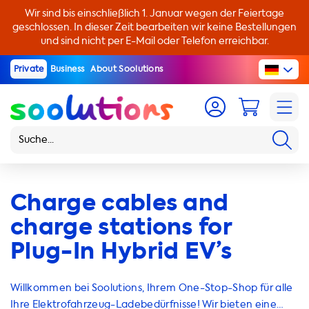
Wir sind bis einschließlich 1. Januar wegen der Feiertage
geschlossen. In dieser Zeit bearbeiten wir keine Bestellungen
und sind nicht per E-Mail oder Telefon erreichbar.
Private
Business
About Soolutions
Charge cables and
charge stations for
Plug-In Hybrid EV’s
Willkommen bei Soolutions, Ihrem One-Stop-Shop für alle
Ihre Elektrofahrzeug-Ladebedürfnisse! Wir bieten eine