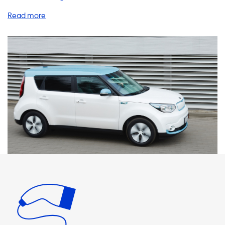
umweltfreundliche und nachhaltige Art der Fortbewegung
entschieden. Wir bieten eine breite Palette an Produkten
und Dienstleistungen, um das Aufladen Ihres Fahrzeugs so
einfach und bequem wie möglich zu gestalten. Unsere AC-
Ladestationen bieten eine maximale Ladeleistung von 3,7
kW bis 22 kW, je nachdem, ob Sie eine einphasige oder
dreiphasige Stromversorgung verwenden. Bitte beachten
Sie, dass Ihr Fahrzeug nie schneller laden kann als die
maximale Ladeleistung der AC-Ladestation. Um
sicherzustellen, dass Sie Ihr Elektrofahrzeug so schnell wie
möglich aufladen können, empfehlen wir Ihnen, eine
Ladestation oder ein Kabel zu wählen, das mit der
Ladeleistung Ihres Autos übereinstimmt. Wenn Ihr
Fahrzeug beispielsweise eine maximale Ladeleistung von
3,7 kW hat, sollten Sie ein Kabel oder eine Ladestation mit
einer Ladeleistung von 3,7 kW wählen. Unsere
Ladestationen und Kabel sind einfach zu installieren und
können bequem zu Hause oder am Arbeitsplatz