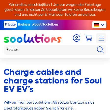
Wir sind bis einschließlich 1. Januar wegen der Feiertage
geschlossen. In dieser Zeit bearbeiten wir keine Bestellungen
und sind nicht per E-Mail oder Telefon erreichbar.
Private
Business
About Soolutions
Charge cables and
charge stations for Soul
EV EV’s
Willkommen bei Soolutions! Als stolzer Besitzer eines
Elektrofahrzeugs haben Sie sich für eine