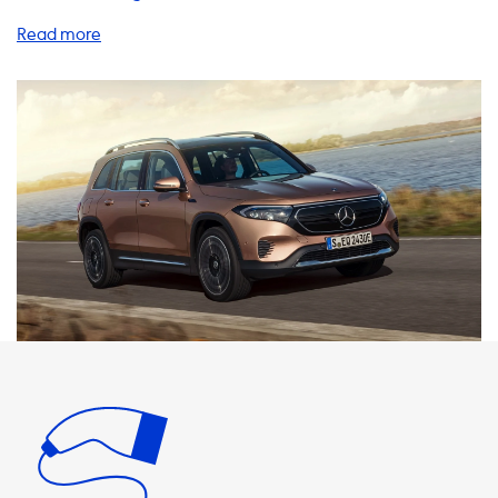
Palette von Produkten und Dienstleistungen an, um Ihr
Elektrofahrzeug-Ladeerlebnis zu verbessern. Von
Ladestationen über Ladekabel bis hin zu Adaptern und
Zubehör - wir haben alles, was Sie brauchen, um Ihr
Elektrofahrzeug zu Hause aufzuladen. Unsere AC-
Ladestationen bieten eine maximale Ladeleistung von 22
kW. Bitte beachten Sie, dass Ihr Elektrofahrzeug niemals
schneller als diese Geschwindigkeit auf AC-Ladestationen
laden kann. Wenn Sie eine Ladestation mit einer höheren
Ladeleistung als Ihr Fahrzeug verwenden, wird Ihr
Fahrzeug immer noch mit der maximalen Geschwindigkeit
laden. Wenn Sie eine schnellere Ladezeit wünschen,
benötigen Sie ein Elektrofahrzeug mit einem Onboard-
Ladegerät, das in der Lage ist, schneller zu laden. Wir
empfehlen Ihnen, Produkte zu wählen, die mit der
maximalen Ladeleistung Ihres Fahrzeugs kompatibel sind,
um eine optimale Ladezeit zu gewährleisten. Unsere
Ladekabel sind in verschiedenen Größen und