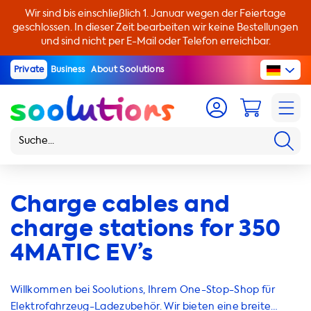
Wir sind bis einschließlich 1. Januar wegen der Feiertage
geschlossen. In dieser Zeit bearbeiten wir keine Bestellungen
und sind nicht per E-Mail oder Telefon erreichbar.
Private
Business
About Soolutions
Charge cables and
charge stations for 350
4MATIC EV’s
Willkommen bei Soolutions, Ihrem One-Stop-Shop für
Elektrofahrzeug-Ladezubehör. Wir bieten eine breite