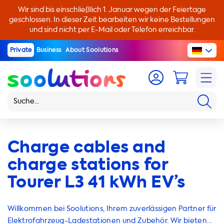
Wir sind bis einschließlich 1. Januar wegen der Feiertage
geschlossen. In dieser Zeit bearbeiten wir keine Bestellungen
und sind nicht per E-Mail oder Telefon erreichbar.
Private
Business
About Soolutions
Charge cables and
charge stations for
Tourer L3 41 kWh EV’s
Willkommen bei Soolutions, Ihrem zuverlässigen Partner für
Elektrofahrzeug-Ladestationen und Zubehör. Wir bieten