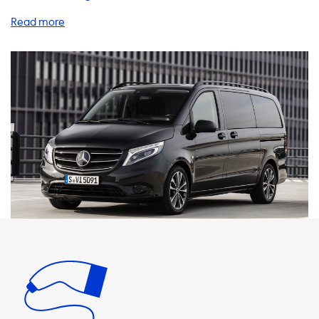
eine breite Palette an Produkten und Dienstleistungen, mit
denen Sie Ihr Elektrofahrzeug schnell und sicher aufladen
können. Unser Sortiment umfasst eine Vielzahl von
Ladestationen, Ladekabeln, Adaptern, tragbaren
Ladegeräten und Zubehörteilen, die speziell für
Elektrofahrzeuge entwickelt wurden. Unsere
Ladestationen können mit AC-Ladungsgeschwindigkeiten
von bis zu 22kW laden, was bedeutet, dass Ihr
Elektrofahrzeug in kürzester Zeit aufgeladen werden kann.
Es ist wichtig zu beachten, dass das Elektrofahrzeug nie
schneller als die maximale Ladegeschwindigkeit an AC-
Ladestationen aufgeladen werden kann. Wenn Sie also
nach einem Produkt suchen, das Ihrem Fahrzeug eine
schnelle Ladezeit ermöglicht, achten Sie darauf, dass es
mit derselben Geschwindigkeit lädt wie Ihr Auto. Unsere
Produkte sind für alle Elektrofahrzeugmodelle geeignet
und können sowohl zu Hause als auch unterwegs
verwendet werden. Wir bieten auch eine breite Palette