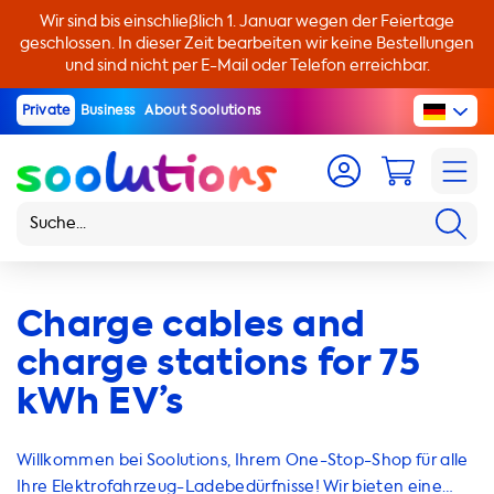
Wir sind bis einschließlich 1. Januar wegen der Feiertage
geschlossen. In dieser Zeit bearbeiten wir keine Bestellungen
und sind nicht per E-Mail oder Telefon erreichbar.
Private
Business
About Soolutions
Charge cables and
charge stations for 75
kWh EV’s
Willkommen bei Soolutions, Ihrem One-Stop-Shop für alle
Ihre Elektrofahrzeug-Ladebedürfnisse! Wir bieten eine