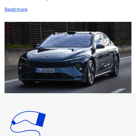
umfassende Auswahl an Heimladestationen, Ladekabeln,
Adaptern, tragbaren Ladegeräten und Zubehör, um Ihr
Elektrofahrzeug mit Strom zu versorgen. Unsere
Heimladestationen sind speziell für den Einsatz zu Hause
konzipiert und bieten eine bequeme Möglichkeit, Ihr
Elektrofahrzeug innerhalb weniger Stunden vollständig
aufzuladen. Die maximale Ladeleistung für AC-
Ladestationen beträgt je nach Modell 3,7 kW bis 22 kW.
Bitte beachten Sie, dass Ihr Elektrofahrzeug niemals
schneller auf AC-Ladestationen geladen werden kann als
die maximale Ladeleistung des Ladegeräts. Wenn Sie ein
Ladegerät benötigen, das mit maximaler Geschwindigkeit
lädt, suchen Sie nach einem Produkt mit derselben
Ladeleistung wie Ihr Fahrzeug. Ein schnelleres Laden ist nur
bei Fahrzeugen möglich, die über einen Onboard-
Ladegerät verfügen, das schnelleres Laden unterstützt.
Unsere Ladekabel sind in verschiedenen Längen und
Leistungsstufen erhältlich und sind für den Einsatz an