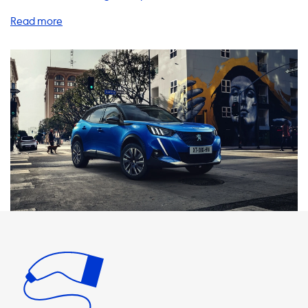
Dienstleistungen. Wir bieten eine Vielzahl von Lösungen
für zu Hause und unterwegs, um sicherzustellen, dass Ihr EV
immer aufgeladen und bereit für die Fahrt ist. Unsere
Ladekabel und Adapter sind perfekt auf Ihr
Elektrofahrzeug abgestimmt und bieten maximale
Geschwindigkeit beim AC-Laden. Bitte beachten Sie, dass
das Elektrofahrzeug nie schneller laden kann als die
maximale Geschwindigkeit des AC-Ladegeräts. Daher
wird empfohlen, Produkte zu verwenden, bei denen die
Ladeleistung mit der maximalen Ladeleistung Ihres
Fahrzeugs übereinstimmt. Bitte beachten Sie, dass
schnelleres Laden nur bei Fahrzeugen möglich ist, die eine
Onboard-Ladegerät haben, das in der Lage ist, schneller
zu laden. Unsere Ladestationen für zu Hause bieten eine
bequeme Möglichkeit, Ihr Elektrofahrzeug schnell und
sicher aufzuladen. Wir bieten 1-phasige 16A-Ladestationen
mit einer Ladeleistung von 3,7 kW, 1-phasige 32A-
Ladestationen mit einer Ladeleistung von 7,4 kW, 3-