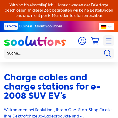
Wir sind bis einschließlich 1. Januar wegen der Feiertage
geschlossen. In dieser Zeit bearbeiten wir keine Bestellungen
und sind nicht per E-Mail oder Telefon erreichbar.
Private
Business
About Soolutions
Charge cables and
charge stations for e-
2008 SUV EV’s
Willkommen bei Soolutions, Ihrem One-Stop-Shop für alle
Ihre Elektrofahrzeug-Ladeprodukte und -