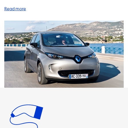
Herausforderung sein kann. Aber keine Sorge, wir haben
alle Lösungen für Sie! Wir bieten eine Vielzahl von
Produkten und Dienstleistungen an, die Ihnen dabei
helfen, Ihr Elektrofahrzeug schnell und einfach aufzuladen.
Unsere AC-Ladestationen sind ideal für zu Hause oder am
Arbeitsplatz. Sie können zwischen 3,7 kW und 22 kW laden,
abhängig von der Anzahl der Phasen und Ampere. Es ist
wichtig zu beachten, dass Ihr Elektrofahrzeug niemals
schneller als die maximale Ladeleistung der AC-
Ladestation aufladen wird. Wenn Sie also eine Ladestation
kaufen, stellen Sie sicher, dass die Leistung mit der Ihres
Fahrzeugs übereinstimmt. Wenn Sie unterwegs sind,
empfehlen wir Ihnen unsere tragbaren Ladegeräte. Diese
sind sehr praktisch und einfach zu bedienen. Wir bieten
auch Kabel, Adapter und andere Zubehörteile an, um das
Laden zu erleichtern und flexibler zu gestalten. Bei
Soolutions ist es unser Ziel, Ihnen die besten Produkte und
Dienstleistungen anzubieten, um sicherzustellen, dass Ihr