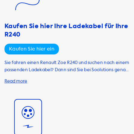
Elektrofahrzeug immer aufgeladen und bereit für Ihre
nächste Fahrt ist. Besuchen Sie unseren Webshop, um
unsere Auswahl an hochwertigen Ladestationen und
anderen Zubehörteilen zu entdecken.
Kaufen Sie hier Ihre Ladekabel für Ihre
R240
Kaufen Sie hier ein
Sie fahren einen Renault Zoe R240 und suchen nach einem
passenden Ladekabel? Dann sind Sie bei Soolutions genau
richtig! Unser Sortiment bietet Ihnen eine große Auswahl
an hochwertigen Ladekabeln, die perfekt zu Ihrem
Elektrofahrzeug passen. Für den Renault Zoe R240
empfehlen wir ein 3-Phasen-32-Ampere-Ladekabel.
Damit können Sie Ihr Fahrzeug schnell und einfach
aufladen und sind in kürzester Zeit wieder auf der Straße.
Unsere Marken Onitl, DUOSIDA und Ratio bieten
verschiedene Modelle an, darunter Typ-2-Ladekabel für