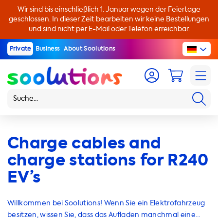
Wir sind bis einschließlich 1. Januar wegen der Feiertage
geschlossen. In dieser Zeit bearbeiten wir keine Bestellungen
und sind nicht per E-Mail oder Telefon erreichbar.
Private
Business
About Soolutions
Charge cables and
charge stations for R240
EV’s
Willkommen bei Soolutions! Wenn Sie ein Elektrofahrzeug
besitzen, wissen Sie, dass das Aufladen manchmal eine