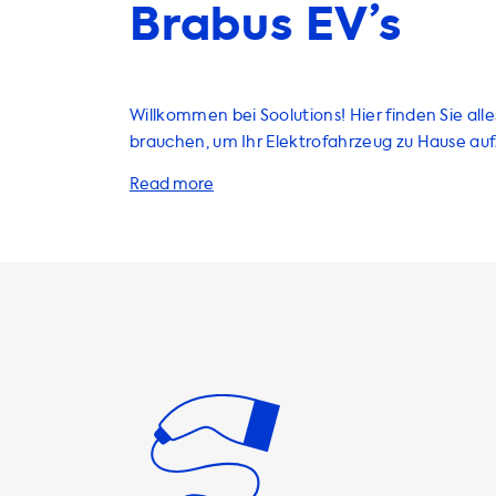
Brabus EV’s
Willkommen bei Soolutions! Hier finden Sie alle
brauchen, um Ihr Elektrofahrzeug zu Hause auf
bieten eine breite Palette von Produkten und 
an, darunter Ladestationen, Ladekabel, Adapt
die speziell für Elektrofahrzeuge entwickelt w
Produkte und Dienstleistungen sind so konzipier
Laden Ihrer Elektrofahrzeuge einfach, schnell 
machen. Unsere AC-Ladestationen bieten eine maximale
Ladegeschwindigkeit von 3,7kW bis zu 22kW, 
Sie einphasig oder dreiphasig laden möchten. Es
beachten, dass Ihr Elektrofahrzeug nie schnelle
maximale Ladegeschwindigkeit an einer AC-L
laden kann. Wenn Sie nach einem Produkt suc
schneller lädt als Ihr Elektrofahrzeug, benötige
Fahrzeug mit einem Onboard Charger, der in de