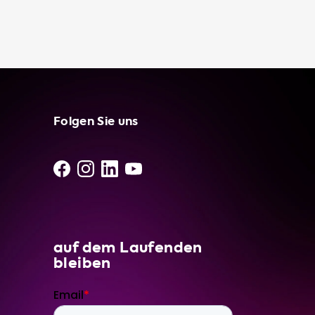
kostengünstigen Elektrizitätsquellen haben.
Außerdem gibt es Ihnen die Sicherheit, Ihr
Elektrofahrzeug jederzeit und überall
aufladen zu können. Investieren Sie in eine
tragbare Ladestation von Soolutions und
erleben Sie die Vorteile von Convenience,
Flexibilität und Frieden des Geistes. Schauen
Folgen Sie uns
Sie sich unser Sortiment an tragbaren
Ladestationen an und wählen Sie die beste
Option für Ihr Smart Brabus Elektrofahrzeug
aus.
auf dem Laufenden
bleiben