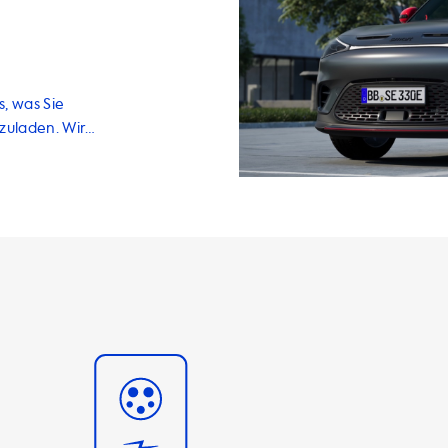
s, was Sie
zuladen. Wir
Dienstleistungen
er und Zubehör,
urden. Unsere
t, dass sie das
und sicher
je nachdem, ob
 ist wichtig zu
r als die
adestation
hen, das
n Sie ein
r Lage ist,