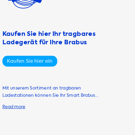
Kaufen Sie hier Ihr tragbares
Ladegerät für Ihre Brabus
Kaufen Sie hier ein
Mit unserem Sortiment an tragbaren
Ladestationen können Sie Ihr Smart Brabus
Elektrofahrzeug überall aufladen. Das ist
besonders praktisch, wenn Sie keine
öffentliche Ladestation in der Nähe haben
oder in Notfällen schnell Strom benötigen.
Unsere Ladestationen sind von