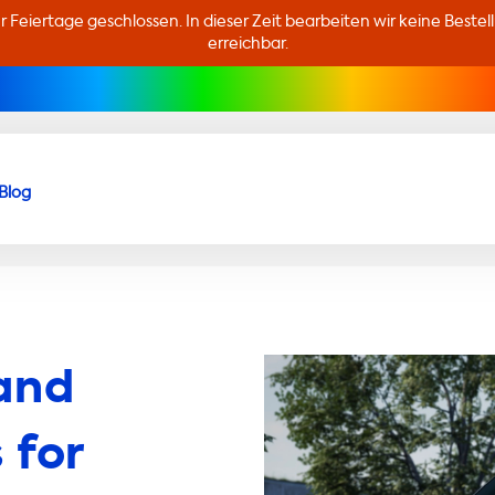
er Feiertage geschlossen. In dieser Zeit bearbeiten wir keine Beste
erreichbar.
Blog
and
 for