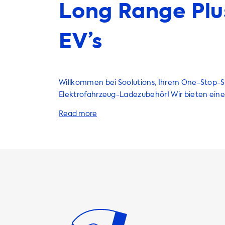
Long Range Plu
EV’s
Willkommen bei Soolutions, Ihrem One-Stop-S
Elektrofahrzeug-Ladezubehör! Wir bieten eine 
an Produkten und Dienstleistungen an, um Ihr
Elektrofahrzeug-Ladeerlebnis zu verbessern. 
Ladestationen über Ladekabel bis hin zu Adap
Zubehör - wir haben alles, was Sie benötigen, 
Elektrofahrzeug zu laden. Unsere Ladestationen bieten die
maximale Ladeleistung auf AC-Ladestationen.
Ladeleistung hängt von der Stromstärke und d
Phasen ab. Eine einphasige 16A-Ladestation lie
einphasige 32A-Ladestation liefert 7,4 kW, ein
16A-Ladestation liefert 11 kW und eine dreipha