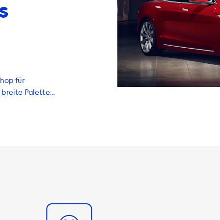
s
hop für
breite Palette
Von
tern und
um Ihr
 Die
er Anzahl der
fert 3,7 kW, eine
e dreiphasige
sige 32A-