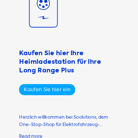
ass Ihr
e maximale
tung Ihres
nser Sortiment
onen sind
derungen
Kaufen Sie hier Ihre
 gewährleisten.
Heimladestation für Ihre
en und
gen gerecht zu
Long Range Plus
e Ladekabel mit
ch einem
Kaufen Sie hier ein
patibel ist,
 Ihres
ren, um eine
Herzlich willkommen bei Soolutions, dem
lette an
One-Stop-Shop für Elektrofahrzeug-
lterungen bis
Ladestationen. Wenn Sie Besitzer oder
wir haben alles,