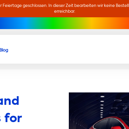
er Feiertage geschlossen. In dieser Zeit bearbeiten wir keine Beste
erreichbar.
Blog
and
 for