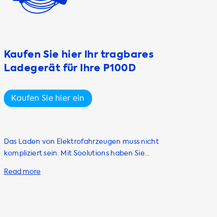
Kaufen Sie hier Ihr tragbares
Ladegerät für Ihre P100D
Kaufen Sie hier ein
Das Laden von Elektrofahrzeugen muss nicht
kompliziert sein. Mit Soolutions haben Sie
immer eine große Auswahl an AC-
Ladegeräten zur Verfügung, darunter auch
tragbare Ladegeräte. Wenn Sie ein Tesla
Model X P100D besitzen oder planen, eines zu
kaufen, empfehlen wir Ihnen dringend, ein