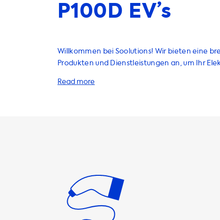
P100D EV’s
Willkommen bei Soolutions! Wir bieten eine bre
Produkten und Dienstleistungen an, um Ihr Ele
(EV) zu laden. Wir haben alles, was Sie benötig
bequem von zu Hause aus aufzuladen. Unsere
umfassen Ladestationen, Ladekabel, Adapter 
Unsere Ladestationen sind in verschiedenen 
Kapazitäten erhältlich. Die maximale Ladelei
Ladestationen beträgt 22 kW. Bitte beachten Si
nicht schneller als diese maximale Ladeleistun
Ladestationen laden kann. Wenn Sie eine Lade
die mit der maximalen Ladeleistung Ihres Fah
kompatibel ist, empfehlen wir Ihnen, unsere P
überprüfen und diejenigen auszuwählen, die m
maximalen Ladeleistung Ihres Fahrzeugs über
Unsere Ladekabel sind in verschiedenen Läng