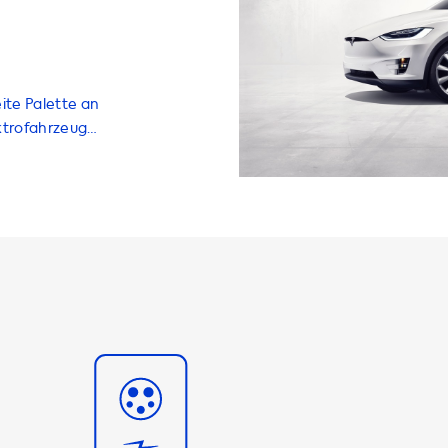
ite Palette an
ktrofahrzeug
en, um Ihr EV
 Ladelösungen
und Zubehör.
Größen und
stung von AC-
e, dass Ihr EV
g auf AC-
station suchen,
rzeugs
rodukte zu
it der
einstimmen.
en und