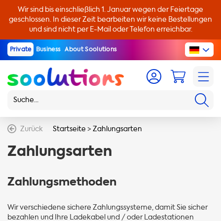
Wir sind bis einschließlich 1. Januar wegen der Feiertage
geschlossen. In dieser Zeit bearbeiten wir keine Bestellungen
und sind nicht per E-Mail oder Telefon erreichbar.
Private
Business
About Soolutions
Zurück
Startseite
>
Zahlungsarten
Zahlungsarten
Zahlungsmethoden
Wir verschiedene sichere Zahlungssysteme, damit Sie sicher
bezahlen und Ihre Ladekabel und / oder Ladestationen