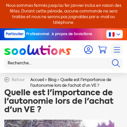
Nous sommes fermés jusqu’au 1er janvier inclus en raison des
fêtes. Durant cette période, aucune commande ne sera
traitée et nous ne serons pas joignables par e-mail ou
téléphone.
Particulier
Professionnel
A propos de Soolutions
Retour
Accueil
>
Blog
>
Quelle est l'importance de
l'autonomie lors de l'achat d'un VE ?
Quelle est l'importance de
l'autonomie lors de l'achat
d'un VE ?