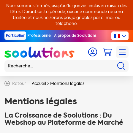
Nous sommes fermés jusqu’au 1er janvier inclus en raison des
fêtes. Durant cette période, aucune commande ne sera
traitée et nous ne serons pas joignables par e-mail ou
téléphone.
Particulier
Professionnel
A propos de Soolutions
Retour
Accueil
>
Mentions légales
Mentions légales
La Croissance de Soolutions : Du
Webshop au Plateforme de Marché