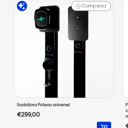
Comparez
+
Soolutions Poteau universel
P
c
€299,00
r