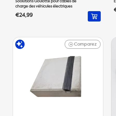
Soolutions Goulotte pour câbles de
E
charge des véhicules électriques
€24,99
Comparez
+