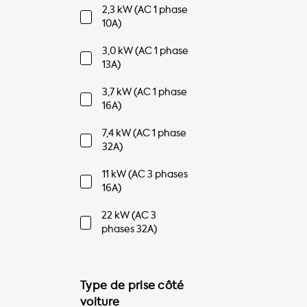
2,3 kW (AC 1 phase
10A)
3,0 kW (AC 1 phase
13A)
3,7 kW (AC 1 phase
16A)
7,4 kW (AC 1 phase
32A)
11 kW (AC 3 phases
16A)
22 kW (AC 3
phases 32A)
Type de prise côté
voiture