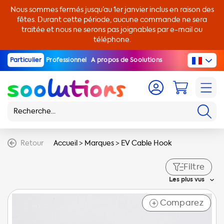
Nous sommes fermés jusqu’au 1er janvier inclus en raison des
fêtes. Durant cette période, aucune commande ne sera
traitée et nous ne serons pas joignables par e-mail ou
téléphone.
Particulier
Professionnel
A propos de Soolutions
Retour
Accueil
>
Marques
>
EV Cable Hook
Filtre
Les plus vus
Comparez
+