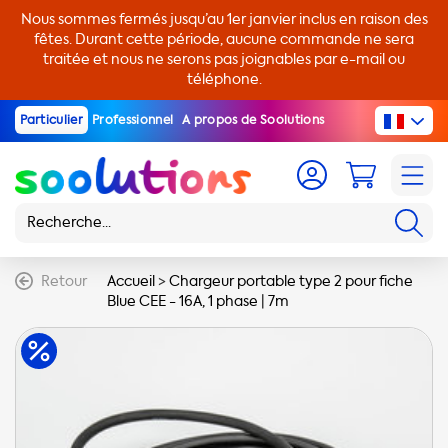
Nous sommes fermés jusqu’au 1er janvier inclus en raison des
fêtes. Durant cette période, aucune commande ne sera
traitée et nous ne serons pas joignables par e-mail ou
téléphone.
Particulier
Professionnel
A propos de Soolutions
Retour
Accueil
>
Chargeur portable type 2 pour fiche
Blue CEE - 16A, 1 phase | 7m