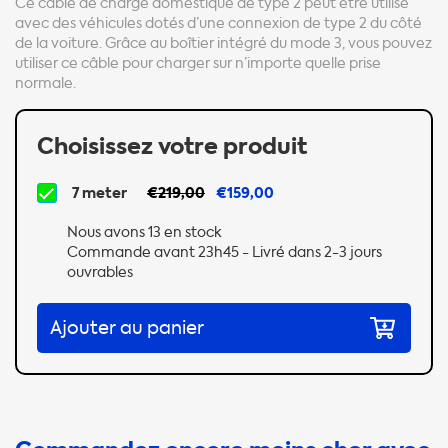
Ce câble de charge domestique de type 2 peut être utilisé
avec des véhicules dotés d’une connexion de type 2 du côté
de la voiture. Grâce au boîtier intégré du mode 3, vous pouvez
utiliser ce câble pour charger sur n’importe quelle prise
normale.
Choisissez votre produit
7 meter
€219,00
€159,00
Nous avons 13 en stock
Commande avant 23h45 - Livré dans 2-3 jours
ouvrables
Ajouter au panier