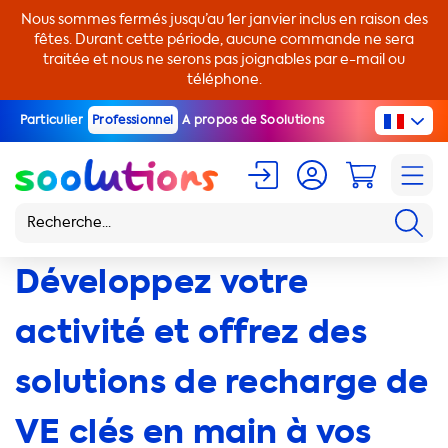
Nous sommes fermés jusqu’au 1er janvier inclus en raison des
fêtes. Durant cette période, aucune commande ne sera
traitée et nous ne serons pas joignables par e-mail ou
téléphone.
Particulier
Professionnel
A propos de Soolutions
Développez votre
activité et offrez des
solutions de recharge de
VE clés en main à vos