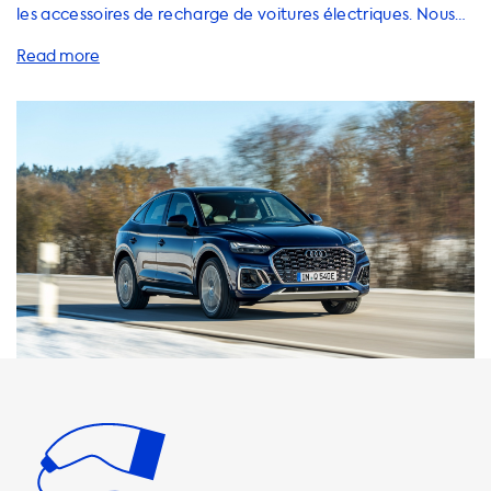
les accessoires de recharge de voitures électriques. Nous
avons une gamme complète de solutions pour vous aider à
charger votre Audi Q5 Sportback avec une efficacité
maximale. Pour obtenir une vitesse de charge optimale de
votre véhicule, nous vous recommandons de vous équiper
d'une station de charge AC (alternatif) adaptée à votre
Audi Q5 Sportback. Pour ce modèle, le maximum de la
vitesse de charge est de 7,4 kW (2 phases, 16 ampères). Si
vous utilisez un produit de charge avec une plus grande
capacité que cela, votre voiture ne sera pas en mesure de
charger à cette vitesse. Il est donc important de choisir la
bonne solution pour votre voiture. Nous offrons une
sélection de câbles de charge, de stations de charge, de
chargeurs portables, d'accessoires et d'adaptateurs pour
répondre à tous vos besoins de charge. Nous proposons
également une gamme de services pour vous aider à
trouver la solution la mieux adaptée à votre voiture et à
votre domicile. Notre gamme de stations de charge AC est
conçue pour s'adapter à tous les besoins, avec des options