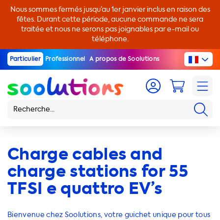
Nous sommes fermés jusqu’au 1er janvier inclus en raison des
fêtes. Durant cette période, aucune commande ne sera
traitée et nous ne serons pas joignables par e-mail ou
téléphone.
Particulier
Professionnel
A propos de Soolutions
Charge cables and
charge stations for 55
TFSI e quattro EV’s
Bienvenue chez Soolutions, votre guichet unique pour tous