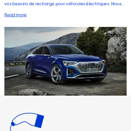
vos besoins de recharge pour véhicules électriques. Nous
proposons une large gamme de solutions de recharge pour
votre Audi SQ8 e-tron Sportback, y compris des stations de
recharge à domicile, des câbles de recharge, des
adaptateurs et des accessoires. Il est important de noter
que la vitesse de charge maximale sur les stations de
recharge AC est de 22 kW. Votre voiture ne pourra jamais
se recharger plus rapidement que cela sur les stations de
recharge AC. Nous vous recommandons donc de choisir
des produits dont la vitesse de charge est égale à la
vitesse de charge maximale de votre véhicule. Il convient
également de noter que la recharge plus rapide n'est
possible qu'avec des véhicules dotés d'un chargeur
embarqué capable de charger plus rapidement. Chez
Soolutions, nous proposons une gamme de produits de
recharge de haute qualité qui répondront à tous vos
besoins de recharge. Nous proposons des stations de
recharge à domicile de qualité supérieure, des câbles de
recharge de haute qualité, des adaptateurs et des