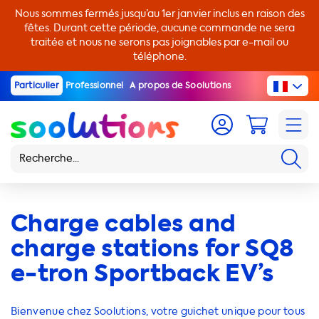
Nous sommes fermés jusqu’au 1er janvier inclus en raison des
fêtes. Durant cette période, aucune commande ne sera
traitée et nous ne serons pas joignables par e-mail ou
téléphone.
Particulier
Professionnel
A propos de Soolutions
Charge cables and
charge stations for SQ8
e-tron Sportback EV’s
Bienvenue chez Soolutions, votre guichet unique pour tous