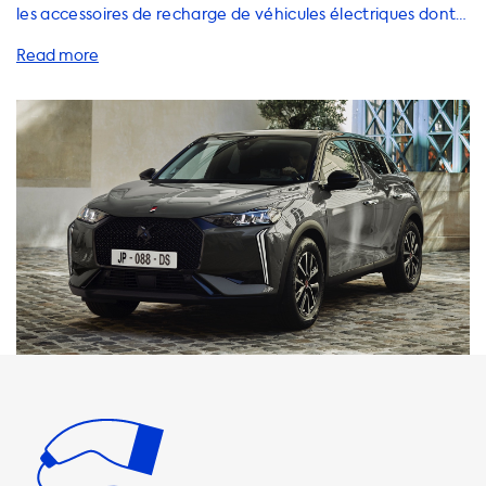
les accessoires de recharge de véhicules électriques dont
vous avez besoin pour votre DS 3 E-Tense. Nous offrons
une gamme complète de solutions de recharge à domicile,
y compris des stations de recharge, des câbles, des
adaptateurs et des accessoires pour vous aider à
maximiser l'expérience de recharge de votre véhicule
électrique. Il est important de noter que la vitesse de
charge maximale sur les stations de recharge AC est de 22
kW pour votre DS 3 E-Tense. Cela signifie que votre voiture
ne pourra jamais se charger plus rapidement que cela sur
les stations de recharge AC. Nous recommandons des
produits qui ont une vitesse de charge égale à la vitesse de
charge maximale de votre voiture. Veuillez noter que la
charge plus rapide n'est possible qu'avec les véhicules qui
ont un chargeur embarqué capable de charger plus
rapidement. Nous offrons une gamme de câbles de
recharge pour votre DS 3 E-Tense, y compris les câbles de
recharge AC de 3,7 kW et 7,4 kW pour une recharge rapide
à domicile. Nous avons également des stations de