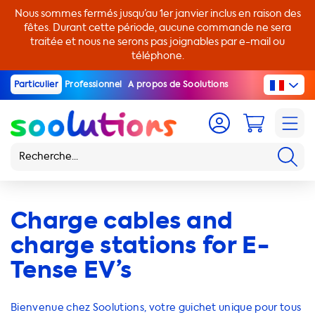
Nous sommes fermés jusqu’au 1er janvier inclus en raison des
fêtes. Durant cette période, aucune commande ne sera
traitée et nous ne serons pas joignables par e-mail ou
téléphone.
Particulier
Professionnel
A propos de Soolutions
Charge cables and
charge stations for E-
Tense EV’s
Bienvenue chez Soolutions, votre guichet unique pour tous